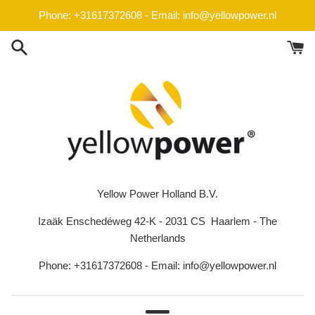
Direkt
Phone: +31617372608 - Email: info@yellowpower.nl
zum
Inhalt
Yellow Power Holland B.V.
Izaäk Enschedéweg 42-K - 2031 CS Haarlem - The
Netherlands
Phone: +31617372608 - Email: info@yellowpower.nl