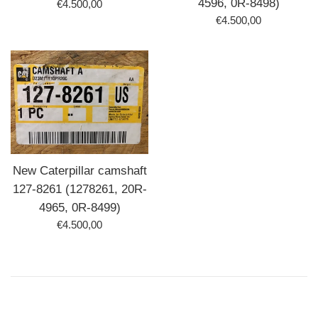
4596, 0R-8498)
Normaler
€4.500,00
Normaler
Preis
€4.500,00
Preis
New Caterpillar camshaft
127-8261 (1278261, 20R-
4965, 0R-8499)
Normaler
€4.500,00
Preis